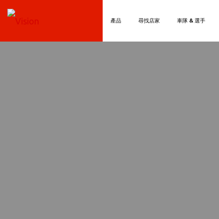
產品
尋找店家
車隊 & 選手