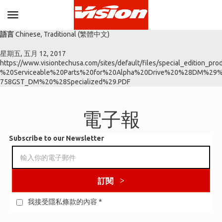
Toggle navigation
語言
Chinese, Traditional (繁體中文)
星期五, 五月 12, 2017
https://www.visiontechusa.com/sites/default/files/special_edition_pro
%20Serviceable%20Parts%20for%20Alpha%20Drive%20%28DM%29
758GST_DM%20%28Specialized%29.PDF
電子報
Subscribe to our Newsletter
訂閱
我接受隱私條款的內容
*