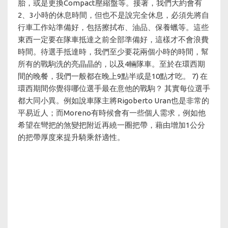
胎，或是更換Compact壓縮盤等。接著，我們大約會有
2、3小時的休息時間，但也不是說完全休息，必須先將自
行車工作站準備好，包括擦拭布、油品、保養蠟等。這些
東西一定要在隊車抵達之前全部準備好，這樣才不會浪費
時間。待選手抵達時，我們至少要花兩個小時的時間，幫
所有的戰駒洗的亮晶晶的，以及4輛隊車。至於在環西期
間的晚餐，我們一般都在晚上9點半或是10點才吃。 7) 在
環西期間你覺得哪位選手最在意他的戰駒？ 其實每位選手
都大同小異。例如說車隊主將Rigoberto Uran也是非常的
平易近人；而Moreno有時候會有一些個人需求，例如他
希望在彎把的煞變把附近再繞一圈把帶，藉由增加1公分
的把帶厚度來提升騎乘舒適性。