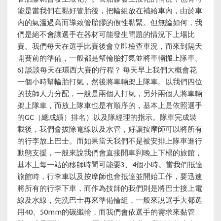
能是當我們在黏好管胎後，把輪組放在補給車內，由於車
內的氣溫過高而導致管胎膠的假性黏緊。但無論如何，我
們是絕不會讓選手在器材可能發生問題的情況下上場比
賽。我們每天在選手比賽後會立即檢查車況，而來到隔天
開賽前的準備，一般都是幫輪胎打氣並將車輛搬上隊車。
6) 談談每天在環西大賽的行程？ 每天早上我們大概會花
一個小時幫輪胎打氣，然後將車輛架上隊車。以我們四位
的技師人力分配，一般是兩個人打氣，另外兩個人將車輛
架上隊車，而放上隊車也是有順序的，基本上是依照選手
的GC（總成績）排名）以及隊經理的指示。隊車完成裝
載後，我們會拔除電線以及水管，好讓按摩師可以將所有
的行李放上巴士。而如果當天我們不是被安排上隊車進行
動態支援，一般來說我們會直接開車到晚上下榻的旅館，
基本上每一站的移師時間可能要3、4個小時。當我們抵達
旅館時，行李車以及按摩師也會抵達並開始工作，要迅速
將所有的行李下車，而作為技師的我們則是將巴士接上電
線及水線，先洗巴士再來準備輪組，一般來說選手大都選
用40、50mm的碳纖輪，而我們會依選手的需求來黏管