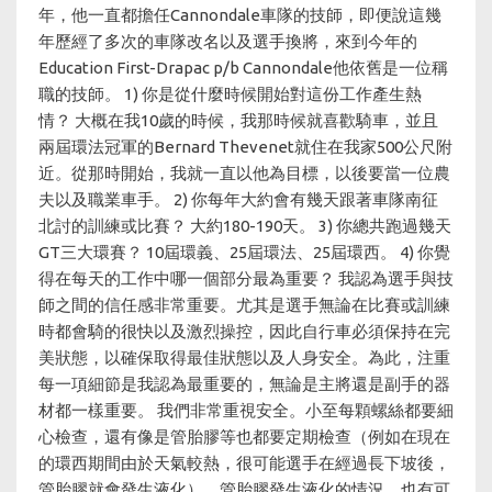
年，他一直都擔任Cannondale車隊的技師，即便說這幾
年歷經了多次的車隊改名以及選手換將，來到今年的
Education First-Drapac p/b Cannondale他依舊是一位稱
職的技師。 1) 你是從什麼時候開始對這份工作產生熱
情？ 大概在我10歲的時候，我那時候就喜歡騎車，並且
兩屆環法冠軍的Bernard Thevenet就住在我家500公尺附
近。從那時開始，我就一直以他為目標，以後要當一位農
夫以及職業車手。 2) 你每年大約會有幾天跟著車隊南征
北討的訓練或比賽？ 大約180-190天。 3) 你總共跑過幾天
GT三大環賽？ 10屆環義、25屆環法、25屆環西。 4) 你覺
得在每天的工作中哪一個部分最為重要？ 我認為選手與技
師之間的信任感非常重要。尤其是選手無論在比賽或訓練
時都會騎的很快以及激烈操控，因此自行車必須保持在完
美狀態，以確保取得最佳狀態以及人身安全。為此，注重
每一項細節是我認為最重要的，無論是主將還是副手的器
材都一樣重要。 我們非常重視安全。小至每顆螺絲都要細
心檢查，還有像是管胎膠等也都要定期檢查（例如在現在
的環西期間由於天氣較熱，很可能選手在經過長下坡後，
管胎膠就會發生液化）。管胎膠發生液化的情況，也有可