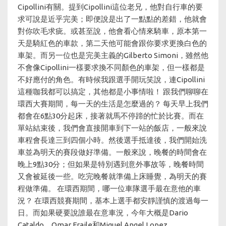
Cipollini有關。提到Cipollini這位老兄，他對自行車的要
求可說是近乎完美；即便說是出了一點點的差錯，他就會
對你吹毛求疵。或甚至說，他會看心情來騎車，原本第一
天是騎紅色的車款，第二天他可能會跟你要求更換白色的
車架。而另一位也是完美主義的Gilberto Simoni，雖然他
不會像Cipollini一樣要求換不同顏色的車架，但一樣都是
不好應付的角色。有時候我跟選手開玩笑說，連Cipollini
這種咖我都可以搞定，其他都是小事情啦！ 跟我們聊聊在
環西大賽期間，每一天的生活是怎麼過的？ 每天早上我們
都會在6點30分起床，接著就馬不停蹄的忙於比賽。而在
單站結束後，我們會直接開車到下一站的飯店，一般來說
車程會長達三到四個小時。然後選手抵達後，我們開始洗
車並為明天的賽段做好準備。一般來說，晚餐的時間會在
晚上9點30分；但如果是特別遇到意外事故等，晚餐時間
又會被延後一些。吃完晚餐就準備上床睡覺，為明天的賽
程做準備。 在環西期間，哪一位車隊選手最在意他的車
況？ 在環西競賽期間，基本上選手都安靜謹慎的渡過每一
日。而如果硬要說誰最在意車況，今年大概是Dario
Cataldo，Omar Fraile和Miguel Angel Lopez。