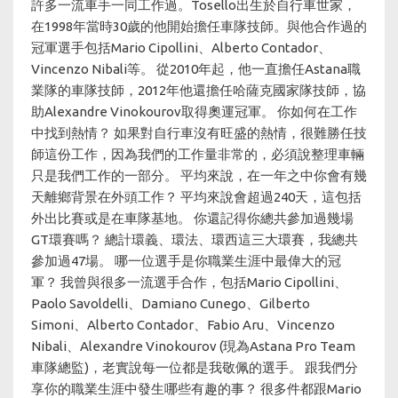
許多一流車手一同工作過。Tosello出生於自行車世家，
在1998年當時30歲的他開始擔任車隊技師。與他合作過的
冠軍選手包括Mario Cipollini、Alberto Contador、
Vincenzo Nibali等。 從2010年起，他一直擔任Astana職
業隊的車隊技師，2012年他還擔任哈薩克國家隊技師，協
助Alexandre Vinokourov取得奧運冠軍。 你如何在工作
中找到熱情？ 如果對自行車沒有旺盛的熱情，很難勝任技
師這份工作，因為我們的工作量非常的，必須說整理車輛
只是我們工作的一部分。 平均來說，在一年之中你會有幾
天離鄉背景在外頭工作？ 平均來說會超過240天，這包括
外出比賽或是在車隊基地。 你還記得你總共參加過幾場
GT環賽嗎？ 總計環義、環法、環西這三大環賽，我總共
參加過47場。 哪一位選手是你職業生涯中最偉大的冠
軍？ 我曾與很多一流選手合作，包括Mario Cipollini、
Paolo Savoldelli、Damiano Cunego、Gilberto
Simoni、Alberto Contador、Fabio Aru、Vincenzo
Nibali、Alexandre Vinokourov (現為Astana Pro Team
車隊總監)，老實說每一位都是我敬佩的選手。 跟我們分
享你的職業生涯中發生哪些有趣的事？ 很多件都跟Mario