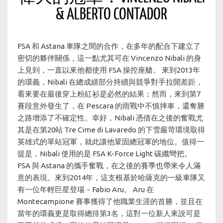
& ALBERTO CONTADOR
FSA 和 Astana 車隊之間的合作，在多年的配合下建立了
密切的夥伴關係，這一點尤其可在 Vincenzo Nibali 的身
上見到，一直以來他都使用 FSA 操控座艙。 來到2013年
的環義，Nibali 在總成績部分持續與競爭對手拉開差距，
看來要在最後穿上粉紅衫是必然的結果；然而，來到第7
賽段意外發生了，在 Pescara 的雨戰中不慎摔車，還奪勝
之路增添了不確定性。幸好，Nibali 憑借在之後的奮戰尤
其是在第20站 Tre Cime di Lavaredo 的下雪嚴苛環境取得
英雄式的單站冠軍，就此讓他鞏固總冠軍的地位。值得一
提是，Nibali 使用的是 FSA K-Force Light 碳纖彎把。
FSA 與 Astana 的攜手奮戰，在之後的賽季也帶來令人滿
意的表現。來到2014年，這支根基於哈薩克的一級車隊又
有一位年輕巨星登場－Fabio Aru。 Aru 在
Montecampione 賽事獲得了他職業生涯的首勝，並且在
當年的環義更是取得總排第3名，這對一位新人來說可是