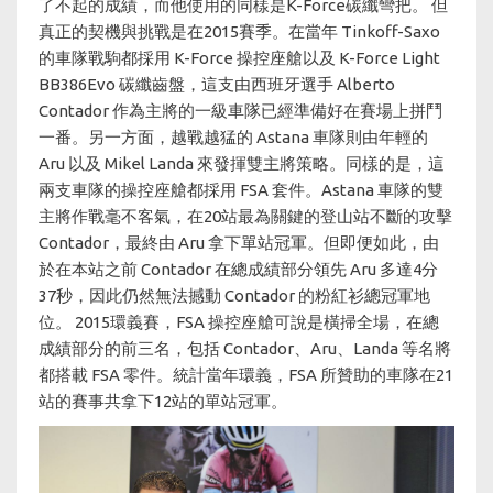
了不起的成績，而他使用的同樣是K-Force碳纖彎把。 但
真正的契機與挑戰是在2015賽季。在當年 Tinkoff-Saxo
的車隊戰駒都採用 K-Force 操控座艙以及 K-Force Light
BB386Evo 碳纖齒盤，這支由西班牙選手 Alberto
Contador 作為主將的一級車隊已經準備好在賽場上拼鬥
一番。另一方面，越戰越猛的 Astana 車隊則由年輕的
Aru 以及 Mikel Landa 來發揮雙主將策略。同樣的是，這
兩支車隊的操控座艙都採用 FSA 套件。Astana 車隊的雙
主將作戰毫不客氣，在20站最為關鍵的登山站不斷的攻擊
Contador，最終由 Aru 拿下單站冠軍。但即便如此，由
於在本站之前 Contador 在總成績部分領先 Aru 多達4分
37秒，因此仍然無法撼動 Contador 的粉紅衫總冠軍地
位。 2015環義賽，FSA 操控座艙可說是橫掃全場，在總
成績部分的前三名，包括 Contador、Aru、Landa 等名將
都搭載 FSA 零件。統計當年環義，FSA 所贊助的車隊在21
站的賽事共拿下12站的單站冠軍。