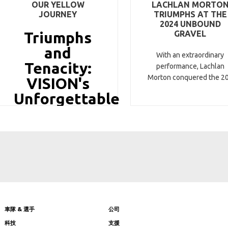
OUR YELLOW
LACHLAN MORTO
JOURNEY
TRIUMPHS AT THE
2024 UNBOUND
Triumphs
GRAVEL
and
With an extraordinary
Tenacity:
performance, Lachlan
Morton conquered the 2
VISION's
Unforgettable
Tour de
車隊 & 選手
公司
科技
支援