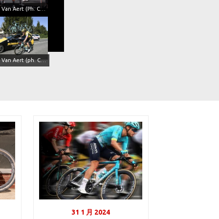
Wout Van Aert (Ph. Cor Vos)
Wout Van Aert (ph. Cor Vos)
31 1 月 2024