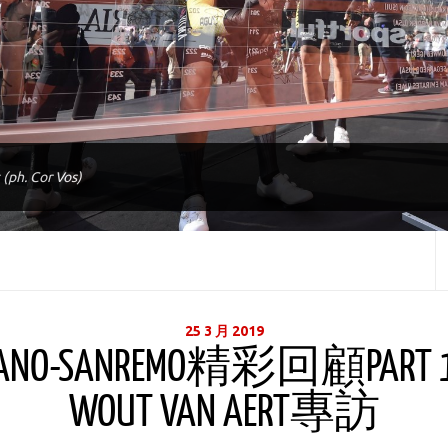
(ph. Cor Vos)
25 3 月 2019
LANO-SANREMO精彩回顧PART
WOUT VAN AERT專訪