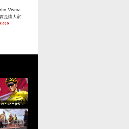
bo-Visma
確實是讓大家
/3499
Wout Van Aert (Ph. Cor Vos)