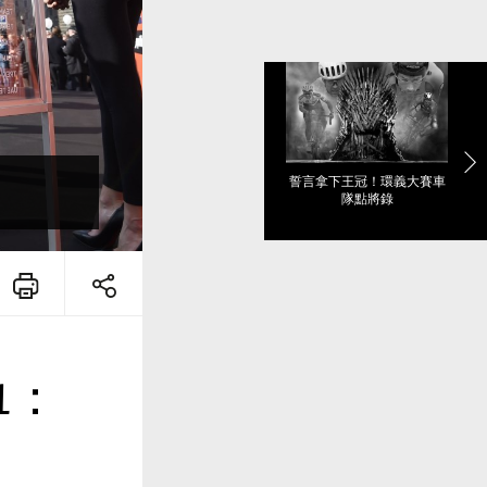
誓言拿下王冠！環義大賽車
隊點將錄
 1：