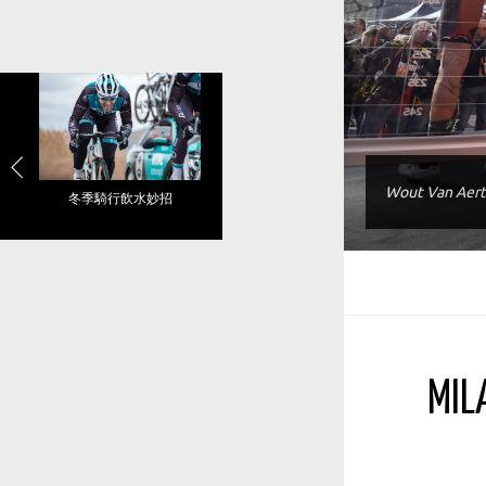
Wout Van Aert 
冬季騎行飲水妙招
MI