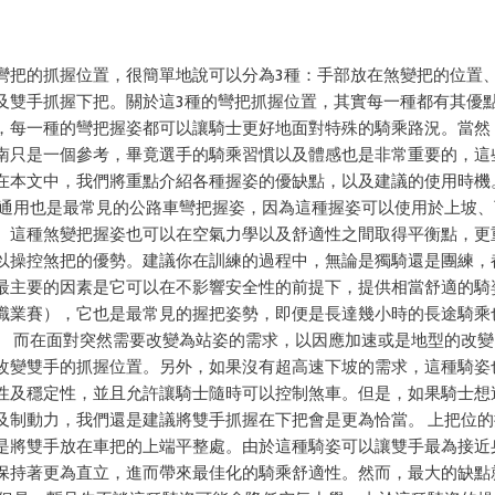
彎把的抓握位置，很簡單地說可以分為3種：手部放在煞變把的位置
及雙手抓握下把。關於這3種的彎把抓握位置，其實每一種都有其優
，每一種的彎把握姿都可以讓騎士更好地面對特殊的騎乘路況。當然
南只是一個參考，畢竟選手的騎乘習慣以及體感也是非常重要的，這
在本文中，我們將重點介紹各種握姿的優缺點，以及建議的使用時機
最通用也是最常見的公路車彎把握姿，因為這種握姿可以使用於上坡
。這種煞變把握姿也可以在空氣力學以及舒適性之間取得平衡點，更
以操控煞把的優勢。建議你在訓練的過程中，無論是獨騎還是團練，
最主要的因素是它可以在不影響安全性的前提下，提供相當舒適的騎
職業賽），它也是最常見的握把姿勢，即便是長達幾小時的長途騎乘
。 而在面對突然需要改變為站姿的需求，以因應加速或是地型的改
改變雙手的抓握位置。另外，如果沒有超高速下坡的需求，這種騎姿
性及穩定性，並且允許讓騎士隨時可以控制煞車。但是，如果騎士想
及制動力，我們還是建議將雙手抓握在下把會是更為恰當。 上把位的
是將雙手放在車把的上端平整處。由於這種騎姿可以讓雙手最為接近
保持著更為直立，進而帶來最佳化的騎乘舒適性。然而，最大的缺點