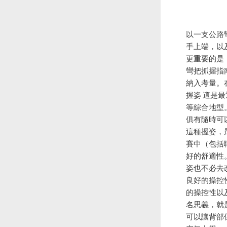
以一支公路
手上端，以
更重要的是
彎把抓握指
納入考量。
握姿 這是
等綜合地型
俱有隨時可
這種握姿，
賽中（包括
好的舒適性
姿也不必去
良好的操控
的操控性以
名思義，就
可以讓背部