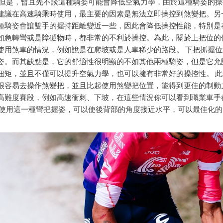
 但是，暫且先不談這種騎姿可能會降低空氣力學，由於這種騎姿的
建議在高速騎乘時使用，最主要的因素是無法立即操控到煞變把。另
種騎姿會讓雙手的握持距離變近一些，因此會降低操控性能，特別是
如急轉彎或是障礙物時，都非常的不利於操控。為此，關於上把位的
使用煞車的情況，例如說是在爬坡或是人車稀少的路段。 下把抓握位
姿。而其缺點是，它的舒適性很明顯的不如其他兩種騎姿，但是它允
扭矩，並且不僅可以提升空氣力學，也可以擁有非常好的操控性。 
很容易去操作煞變把，並且比起使用煞變把位置，能得到更佳的制動
高難度賽段，例如高速衝刺、下坡，在這些情況你可以看到職業車手
由使用這一種彎把握姿，可以使後背部的角度接近水平，可以最佳化