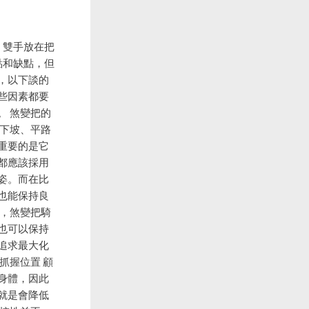
、雙手放在把
點和缺點，但
，以下談的
些因素都要
。 煞變把的
、下坡、平路
重要的是它
都應該採用
姿。而在比
也能保持良
變，煞變把騎
也可以保持
追求最大化
抓握位置 顧
身體，因此
就是會降低