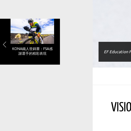
KONA鐵人世錦賽：FSA感
EF Education F
謝選手的精彩表現
V