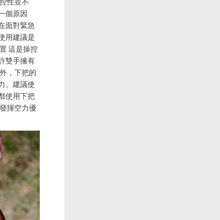
操控性並不
一個原因
在面對緊急
使用建議是
置 這是操控
許雙手擁有
此外，下把的
力。建議使
都使用下把
的發揮空力優