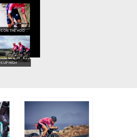
HANDS ON THE HOODS/LEVERS
S UP HIGH