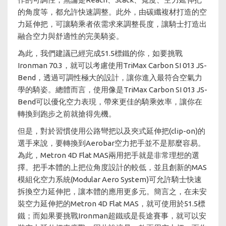
的角度等，都允許快速調整。此外，由碳纖複材打造的空
力延伸把，可讓騎乘者依需求來調整長度，讓騎士打造出
融合空力與舒適性的完美騎姿。
為此，我們建議已經完成51.5標鐵的你，如要挑戰
Ironman 70.3，就可以考慮使用TriMax Carbon SI 013 JS-
Bend，透過可調性極大的設計，讓你進入最符合空氣力
學的騎姿。總體而言，使用像是TriMax Carbon SI 013 JS-
Bend可以優化空力表現，帶來更佳的騎乘效率，讓你在
轉換到跑步之前就搶得先機。
但是，對於習慣使用公路彎把以及夾式延伸把(clip-on)的
選手來說，要轉換到Aerobar空力把手並不是那麼容易。
為此，Metron 4D Flat MAS兩用把手就是非常理想的選
擇。把手本體的上把位角度設計的較低，並且創新的MAS
模組化空力系統(Modular Aero System)可允許騎士快速
拆換空力延伸把，讓本體的應用更多元。簡言之，在未安
裝空力延伸把的Metron 4D Flat MAS，就可使用於51.5標
鐵；而如果要挑戰Ironman超鐵或是長途賽事，就可以安