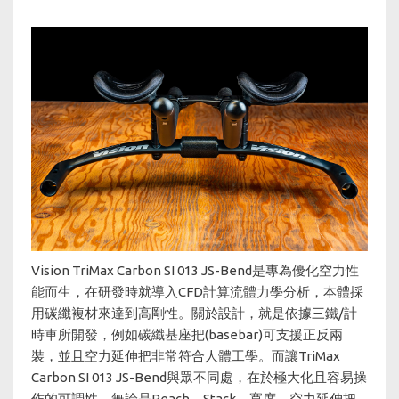
Vision TriMax Carbon SI 013 JS-Bend是專為優化空力性
能而生，在研發時就導入CFD計算流體力學分析，本體採
用碳纖複材來達到高剛性。關於設計，就是依據三鐵/計
時車所開發，例如碳纖基座把(basebar)可支援正反兩
裝，並且空力延伸把非常符合人體工學。而讓TriMax
Carbon SI 013 JS-Bend與眾不同處，在於極大化且容易操
作的可調性，無論是Reach、Stack、寬度、空力延伸把