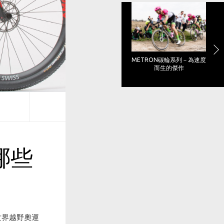
METRON碳輪系列－為速度
而生的傑作
哪些
版世界越野奧運