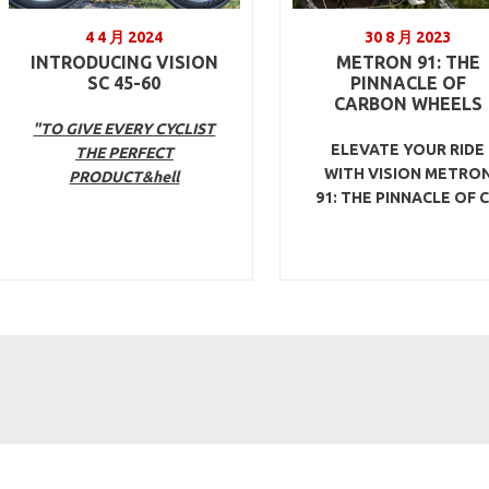
4 4 月 2024
30 8 月 2023
INTRODUCING VISION
METRON 91: THE
SC 45-60
PINNACLE OF
CARBON WHEELS
"TO GIVE EVERY CYCLIST
ELEVATE YOUR RIDE
THE PERFECT
WITH VISION METRO
PRODUCT&hell
91: THE PINNACLE OF 