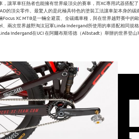
車，讓單車狂熱者也能擁有世界級頂尖的賽車，而XC專用武器搭配了F
 AHEAD的頂尖零件。最驚人的是此極具特色的塗裝工法讓車架本身的碳
Focus XC MTB是一輛全避震、全碳纖車種，與在世界越野賽中的
 Vogel、兩次世界越野淘汰冠軍Linda Indergand所使用的車搭配相同
nda Indergand在UCI 在阿爾布斯塔德（Albstadt）舉辦的世界