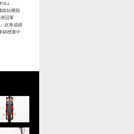
ULL
纖維結構顯
歐洲冠軍
規格。此車成績
登山車錦標賽中