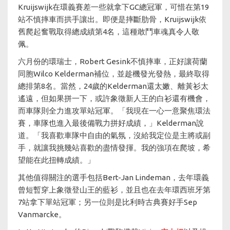
Kruijswijk在環義賽差一些就拿下GC總冠軍，可惜在第19
站不慎摔車而拱手讓出。即便是摔斷肋骨，Kruijswijk依
舊爬起奮戰取得總成績第4名，這種敢鬥車魂真令人敬
佩。
六月份的環瑞士，Robert Gesink不慎摔車，正好讓荷蘭
同胞Wilco Kelderman補位，並趁機發光發熱，最終取得
總排第8名。當然，24歲的Kelderman還太嫩、離黃衫太
遙遠，但如果拼一下，或許象徵新人王的白衫還有機會，
而車隊則全力進攻單站冠軍。「我現在一心一意聚焦環法
賽，車隊也進入最後備戰力拼好成績，」Kelderman說
道。「我喜歡車隊中自由的氣氛，沒給我定位是主將或副
手，就讓我挑幾站喜歡的盡情發揮。我的強項在爬坡，希
望能在此扭轉成績。」
其他值得關注的選手包括Bert-Jan Lindeman，去年環義
曾短暫穿上象徵登山王的藍衫，並且也在去年環西班牙第
7站拿下單站冠軍；另一位則是比利時古典賽好手Sep
Vanmarcke。