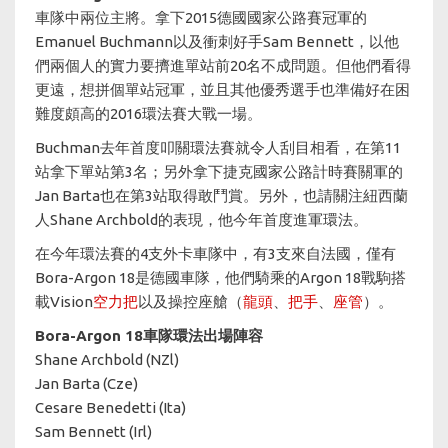
車隊中兩位主將。拿下2015德國國家公路賽冠軍的
Emanuel Buchmann以及衝刺好手Sam Bennett，以他
們兩個人的實力要擠進單站前20名不成問題。但他們看得
更遠，想拼個單站冠軍，並且其他優秀選手也準備好在困
難度頗高的2016環法賽大戰一場。
Buchman去年首度叩關環法賽就令人刮目相看，在第11
站拿下單站第3名；另外拿下捷克國家公路計時賽關軍的
Jan Barta也在第3站取得敢鬥賞。另外，也請關注紐西蘭
人Shane Archbold的表現，他今年首度進軍環法。
在今年環法賽的4支外卡車隊中，有3支來自法國，僅有
Bora-Argon 18是德國車隊，他們騎乘的Argon 18戰駒搭
載Vision
空力把
以及操控座艙（
龍頭
、
把手
、
座管
）。
Bora-Argon 18車隊環法出場陣容​​​​​​​
Shane Archbold (NZl)
Jan Barta (Cze)
Cesare Benedetti (Ita)
Sam Bennett (Irl)