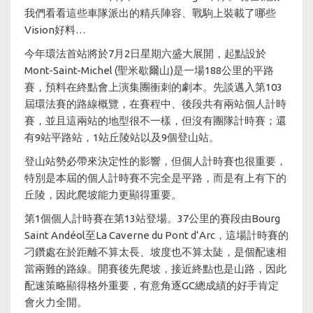
我們看看這些車隊派出的精兵陣容、戰駒上裝載了哪些
Vision好料…
今年環法首站將於7月2日星期六盛大展開，起點設於
Mont-Saint-Michel (聖米歇爾山)是一場188公里的平路
賽，預料在終點會上演集團衝刺的劇本。先談邁入第103
屆環法賽的路線概覽，在賽程中、後段共有兩站個人計時
賽，並且這兩站的地型很不一樣，但沒有團隊計時賽；還
有9站平路站，1站丘陵站以及9個登山站。
登山站勢必帶來決定性的影響，但個人計時賽也很重要，
特別是本屆的個人計時賽不完全是平路，而是有上有下的
丘陵，因此爬坡能力更顯得重要。
第1個個人計時賽在第13站登場。37公里的賽段由Bourg
Saint Andéol至La Caverne du Pont d’Arc，這場計時賽的
刁鑽處在於距離不算太長、坡度也不算太陡，是個配速相
當兩難的路線。開賽後先爬坡，接近終點也是山路，因此
配速策略顯得格外重要，有意角逐GC總成績的好手肯定
會火力全開。