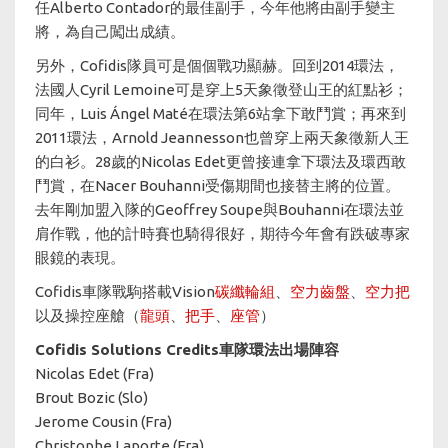
任Alberto Contador的最佳副手，今年他將由副手變主
將，為自己闖出成績。
另外，Cofidis隊員可是個個戰功顯赫。回到2014環法，
法國人Cyril Lemoine可是穿上5天象徵登山王的紅點衫；
同年，Luis Ángel Maté在環法第6站拿下敢鬥賞；再來到
2011環法，Arnold Jeannesson也曾穿上兩天象徵新人王
的白衫。28歲的Nicolas Edet更曾接連拿下環法及環西敢
鬥賞，在Nacer Bouhanni受傷期間也接替主將的位置。
去年剛加盟入隊的Geoffrey Soupe與Bouhanni在環法並
肩作戰，他的計時賽也騎得很好，期待今年會有跌破專家
眼鏡的表現。
Cofidis車隊戰駒搭載Vision
碳纖輪組
、
空力齒盤
、
空力把
以及操控座艙（
龍頭
、
把手
、
座管
）
Cofidis Solutions Credits車隊環法出場陣容​​​​​​​
Nicolas Edet (Fra)
Brout Bozic (Slo)
Jerome Cousin (Fra)
Christophe Laporte (Fra)