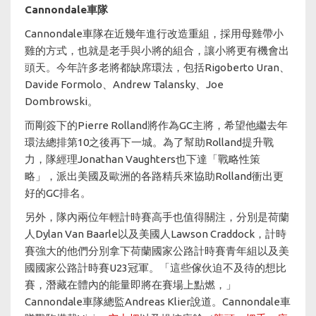
Cannondale車隊
Cannondale車隊在近幾年進行改造重組，採用母雞帶小
雞的方式，也就是老手與小將的組合，讓小將更有機會出
頭天。今年許多老將都缺席環法，包括Rigoberto Uran、
Davide Formolo、Andrew Talansky、Joe
Dombrowski。
而剛簽下的Pierre Rolland將作為GC主將，希望他繼去年
環法總排第10之後再下一城。為了幫助Rolland提升戰
力，隊經理Jonathan Vaughters也下達「戰略性策
略」，派出美國及歐洲的各路精兵來協助Rolland衝出更
好的GC排名。
另外，隊內兩位年輕計時賽高手也值得關注，分別是荷蘭
人Dylan Van Baarle以及美國人Lawson Craddock，計時
賽強大的他們分別拿下荷蘭國家公路計時賽青年組以及美
國國家公路計時賽U23冠軍。「這些傢伙迫不及待的想比
賽，潛藏在體內的能量即將在賽場上點燃，」
Cannondale車隊總監Andreas Klier說道。Cannondale車