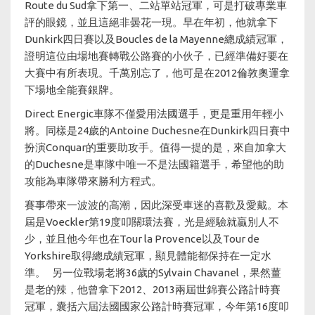
Route du Sud拿下第一、二站單站冠軍，可是打破專業車
評的眼鏡，並且這絕非曇花一現。早在年初，他就拿下
Dunkirk四日賽以及Boucles de la Mayenne總成績冠軍，
證明這位由場地賽轉戰公路賽的小伙子，已經準備好要在
大賽中有所表現。千萬別忘了，他可是在2012倫敦奧運拿
下場地全能賽銀牌。
Direct Energic車隊不僅愛用法國選手，更是重用年輕小
將。同樣是24歲的Antoine Duchesne在Dunkirk四日賽中
扮演Conquar的重要助攻手。值得一提的是，來自加拿大
的Duchesne是車隊中唯一不是法國籍選手，希望他的助
攻能為車隊帶來勝利方程式。
賽事帶來一波波的高潮，因此深受車迷的喜歡及愛戴。本
屆是Voeckler第19度叩關環法賽，光是經驗就贏別人不
少，並且他今年也在Tour la Provence以及Tour de
Yorkshire取得總成績冠軍，顯見體能都保持在一定水
準。 另一位戰場老將36歲的Sylvain Chavanel，果然薑
是老的辣，他曾拿下2012、2013兩屆世錦賽公路計時賽
冠軍，囊括六屆法國國家公路計時賽冠軍，今年第16度叩