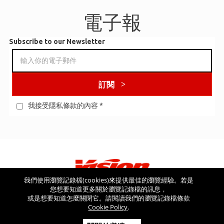
電子報
Subscribe to our Newsletter
訂閱
我接受隱私條款的內容
*
我們使用瀏覽記錄檔(cookies)來提供最佳的瀏覽經驗。若是
您想要知道更多關於瀏覽記錄檔的訊息，
看看其他網站
或是想要知道怎麼關閉它。請閱讀我們的瀏覽記錄檔條款
Cookie Policy
.
Copyright © 2026 Vision USA - 版權所有 - V.A.T NR: IT 03554300966 -