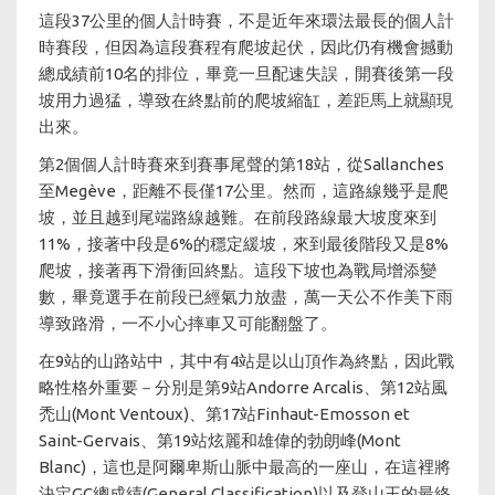
這段37公里的個人計時賽，不是近年來環法最長的個人計
時賽段，但因為這段賽程有爬坡起伏，因此仍有機會撼動
總成績前10名的排位，畢竟一旦配速失誤，開賽後第一段
坡用力過猛，導致在終點前的爬坡縮缸，差距馬上就顯現
出來。
第2個個人計時賽來到賽事尾聲的第18站，從Sallanches
至Megève，距離不長僅17公里。然而，這路線幾乎是爬
坡，並且越到尾端路線越難。在前段路線最大坡度來到
11%，接著中段是6%的穩定緩坡，來到最後階段又是8%
爬坡，接著再下滑衝回終點。這段下坡也為戰局增添變
數，畢竟選手在前段已經氣力放盡，萬一天公不作美下雨
導致路滑，一不小心摔車又可能翻盤了。
在9站的山路站中，其中有4站是以山頂作為終點，因此戰
略性格外重要－分別是第9站Andorre Arcalis、第12站風
禿山(Mont Ventoux)、第17站Finhaut-Emosson et
Saint-Gervais、第19站炫麗和雄偉的勃朗峰(Mont
Blanc)，這也是阿爾卑斯山脈中最高的一座山，在這裡將
決定GC總成績(General Classification)以及登山王的最終