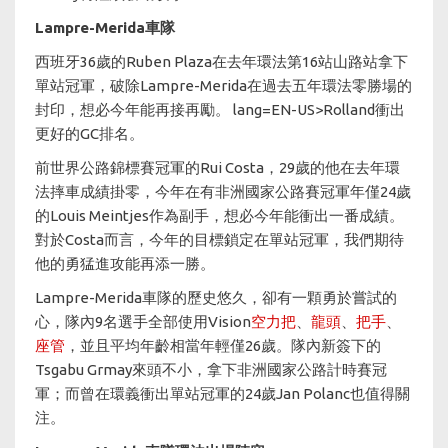
Lampre-Merida車隊
西班牙36歲的Ruben Plaza在去年環法第16站山路站拿下
單站冠軍，破除Lampre-Merida在過去五年環法零勝場的
封印，想必今年能再接再勵。 lang=EN-US>Rolland衝出
更好的GC排名。
前世界公路錦標賽冠軍的Rui Costa，29歲的他在去年環
法摔車成績掛零，今年在有非洲國家公路賽冠軍年僅24歲
的Louis Meintjes作為副手，想必今年能衝出一番成績。
對於Costa而言，今年的目標鎖定在單站冠軍，我們期待
他的勇猛進攻能再添一勝。
Lampre-Merida車隊的歷史悠久，卻有一顆勇於嘗試的
心，隊內9名選手全部使用Vision
空力把
、
龍頭
、
把手
、
座管
，並且平均年齡相當年輕僅26歲。隊內新簽下的
Tsgabu Grmay來頭不小，拿下非洲國家公路計時賽冠
軍；而曾在環義衝出單站冠軍的24歲Jan Polanc也值得關
注。