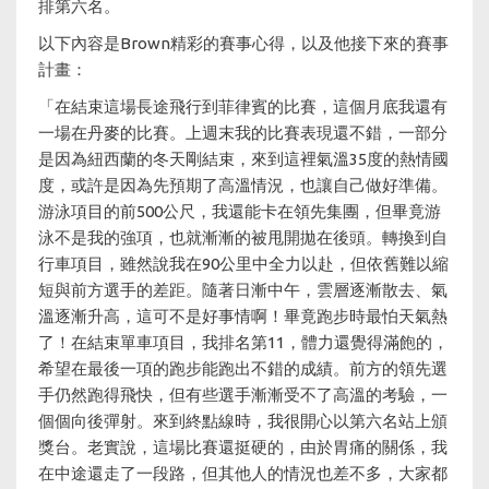
排第六名。
以下內容是Brown精彩的賽事心得，以及他接下來的賽事
計畫：
「在結束這場長途飛行到菲律賓的比賽，這個月底我還有
一場在丹麥的比賽。上週末我的比賽表現還不錯，一部分
是因為紐西蘭的冬天剛結束，來到這裡氣溫35度的熱情國
度，或許是因為先預期了高溫情況，也讓自己做好準備。
游泳項目的前500公尺，我還能卡在領先集團，但畢竟游
泳不是我的強項，也就漸漸的被甩開拋在後頭。轉換到自
行車項目，雖然說我在90公里中全力以赴，但依舊難以縮
短與前方選手的差距。隨著日漸中午，雲層逐漸散去、氣
溫逐漸升高，這可不是好事情啊！畢竟跑步時最怕天氣熱
了！在結束單車項目，我排名第11，體力還覺得滿飽的，
希望在最後一項的跑步能跑出不錯的成績。前方的領先選
手仍然跑得飛快，但有些選手漸漸受不了高溫的考驗，一
個個向後彈射。來到終點線時，我很開心以第六名站上頒
獎台。老實說，這場比賽還挺硬的，由於胃痛的關係，我
在中途還走了一段路，但其他人的情況也差不多，大家都