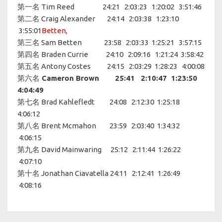
第一名 Tim Reed 24:21 2:03:23 1:20:02 3:51:46
第二名 Craig Alexander 24:14 2:03:38 1:23:10
3:55:01
Betten,
第三名 Sam Betten 23:58 2:03:33 1:25:21 3:57:15
第四名 Braden Currie 24:10 2:09:16 1:21:24 3:58:42
第五名 Antony Costes 24:15 2:03:29 1:28:23 4:00:08
第六名
Cameron Brown 25:41 2:10:47 1:23:50
4:04:49
第七名 Brad Kahlefledt 24:08 2:12:30 1:25:18
4:06:12
第八名 Brent Mcmahon 23:59 2:03:40 1:34:32
4:06:15
第九名 David Mainwaring 25:12 2:11:44 1:26:22
4:07:10
第十名 Jonathan Ciavatella 24:11 2:12:41 1:26:49
4:08:16