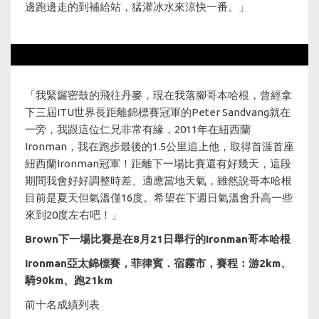
邊跑邊走的到補給站，猛灌冰水來涼快一番。」
「我緊鑼密鼓的飛往丹麥，現在我落腳哥本哈根，曾經拿
下三屆ITU世界長距離錦標賽冠軍的Peter Sandvang就在
一旁，我跟這位仁兄非常有緣，2011年在紐西蘭
Ironman，我在跑步最後的1.5公里追上他，取得首涯首座
紐西蘭Ironman冠軍！距離下一場比賽還有好幾天，這段
期間我會好好調整時差、適應當地天氣，雖然說哥本哈根
目前是夏天但氣溫僅16度。希望在下週日氣溫會升高一些
來到20度左右吧！」
Brown下一場比賽是在8月21日舉行的Ironman哥本哈根
Ironman亞太錦標賽，菲律賓．宿霧市，賽程：游2km、
騎90km、跑21km
前十名成績列表