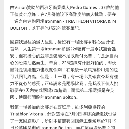
由Vision贊助的西班牙職業鐵人Pedro Gomes，33歲的他
正值黃金巔峰，在7月份他設下高難度的個人挑戰，要在
一週之內連跑兩場Ironman - TRIATHLON VITORIA & IM
BOLTON，以下是他精彩的競賽筆記。
回顧我過往的鐵人生涯，從沒有一場比賽令我心生畏懼。
當然，人生第一場Ironman超鐵226確實一度令我寢食難
安，但我擔心的並非是體能不足以應付比賽，而是源自內
心的恐懼油然而生。畢竟，226超鐵有什麼好怕的，即便
體能是後繼無力也沒關係啊！在最後一項馬拉松用走的也
可以回到終點。但是，上一週，有一場比賽確實令我有種
力不從心的感受，正確說來是兩場比賽，是我設下個人挑
戰要在7天內完成兩場226超鐵，而我第二場選擇是在英
國．博爾頓開跑的Ironman Bolton。
我第一場參加的比賽是在西班牙．維多利亞舉行的
Triathlon Vitoria，針對這場在7月9日舉辦的超鐵我也做
了一支回顧影片，所以本篇競賽回憶錄主要聚焦於7月15
日於英國舉辦的Ironman Bolton。而在這兩場比賽之間