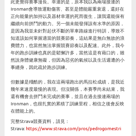
此更覺得賽事漫長。幸運的是，原本我以為兩場接連的
Ironman會導致運動傷害、甚至是體能嚴重衰退，還好在
正向能量的加持以及器材幸運的死而復生，讓我還能保有
繼續向前拼鬥的動力。另一個未能發揮該有水準的原因，
是因為我並未針對起伏不斷的單車路線進行特訓，導致不
知道該如何掌握適當的競賽節奏，這結果是無白無故的浪
費體力，也當然無法掌握競賽節奏以及配速。此外，我今
年的跑步訓練也真的是鬆懈許多，當然這是有藉口的，雖
然說身體健康無礙，但因為惡劣的氣候以及生活週遭的小
事纏身，因此疏於跑步訓練。
但數據是殘酷的，我在這兩場跑出的馬拉松成績，是我近
幾年來速度最慢的表現。但沒關係，本賽季尚未結束，我
還有機會去拼鬥未完成的賽事，並且在過去接連兩場的
Ironman，也很扎實的累積了訓練里程，相信之後會反映
在體能上的。
完整Strava競賽資料，請見：
Strava:
https://www.strava.com/pros/pedrogomestri