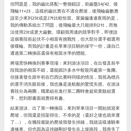
但問題是，我的齒比搭配一整個錯誤，前齒盤54/42、後
飛輪11×23，這樣的齒比實在不適合爬坡，後飛輪齒數應
該至少來到25t或是27t比較恰當。屋漏偏逢連夜雨的是，
我的傳動系統出了問題，後飛輪最大只能掛到21t，而無
法使用23t或更大齒數。環顧我周邊的競爭對手，即便說
這個賽段前起伏不小相當有挑戰性，但大部分選手都選用
後碟輪。而我的計畫是在單車項目騎的保守一些，讓自己
通過第二轉換區還保有相當水準的體能。
將場景快轉換到賽事現場：來到游泳項目，在出發及前半
段我游的相當不錯，還能跟許多水中蛟龍同處第一集團。
但接著發生跟年初在巴西比賽時同樣的情況，我視為標兵
的選手消失眼前後，我也像是迷航般的驚慌失措。在游泳
賽段分為兩圈，職業組在進行第二圈時會超前業餘組選
手，想到那畫面就覺得有趣。
結束游泳、出了第一轉換區，來到單車項目一開始就迎來
爬坡，但我還是招架得住。不幸的是（還好之後也就幸運
了…），在幾段最陡的爬坡我發生掉鏈，我就這樣邊騎車
邊修車。但也因為這掉鏈剛好發生在上坡路段，我喪失了