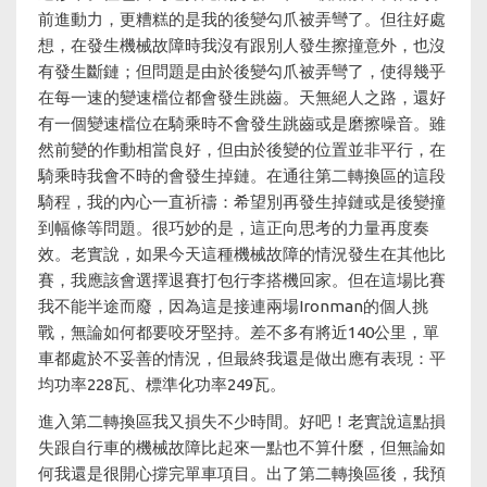
前進動力，更糟糕的是我的後變勾爪被弄彎了。但往好處
想，在發生機械故障時我沒有跟別人發生擦撞意外，也沒
有發生斷鏈；但問題是由於後變勾爪被弄彎了，使得幾乎
在每一速的變速檔位都會發生跳齒。天無絕人之路，還好
有一個變速檔位在騎乘時不會發生跳齒或是磨擦噪音。雖
然前變的作動相當良好，但由於後變的位置並非平行，在
騎乘時我會不時的會發生掉鏈。在通往第二轉換區的這段
騎程，我的內心一直祈禱：希望別再發生掉鏈或是後變撞
到幅條等問題。很巧妙的是，這正向思考的力量再度奏
效。老實說，如果今天這種機械故障的情況發生在其他比
賽，我應該會選擇退賽打包行李搭機回家。但在這場比賽
我不能半途而廢，因為這是接連兩場Ironman的個人挑
戰，無論如何都要咬牙堅持。差不多有將近140公里，單
車都處於不妥善的情況，但最終我還是做出應有表現：平
均功率228瓦、標準化功率249瓦。
進入第二轉換區我又損失不少時間。好吧！老實說這點損
失跟自行車的機械故障比起來一點也不算什麼，但無論如
何我還是很開心撐完單車項目。出了第二轉換區後，我預