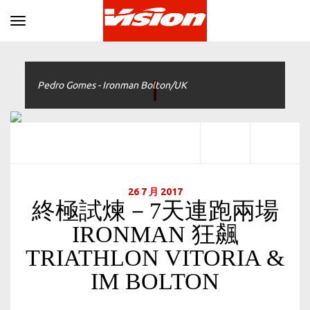
Toggle navigation
Pedro Gomes - Ironman Bolton/UK
26 7 月 2017
終極試煉－7天連跑兩場
IRONMAN 狂飆
TRIATHLON VITORIA &
IM BOLTON