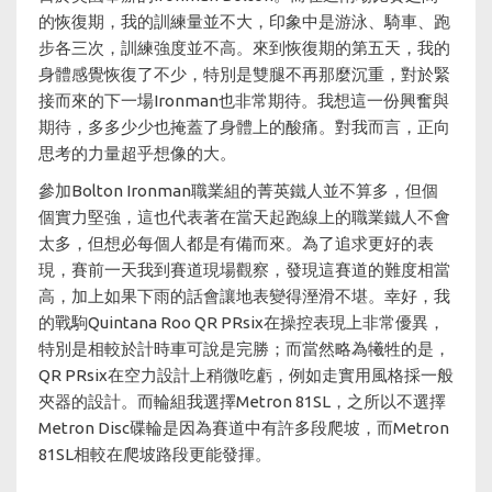
的恢復期，我的訓練量並不大，印象中是游泳、騎車、跑
步各三次，訓練強度並不高。來到恢復期的第五天，我的
身體感覺恢復了不少，特別是雙腿不再那麼沉重，對於緊
接而來的下一場Ironman也非常期待。我想這一份興奮與
期待，多多少少也掩蓋了身體上的酸痛。對我而言，正向
思考的力量超乎想像的大。
參加Bolton Ironman職業組的菁英鐵人並不算多，但個
個實力堅強，這也代表著在當天起跑線上的職業鐵人不會
太多，但想必每個人都是有備而來。為了追求更好的表
現，賽前一天我到賽道現場觀察，發現這賽道的難度相當
高，加上如果下雨的話會讓地表變得溼滑不堪。幸好，我
的戰駒Quintana Roo QR PRsix在操控表現上非常優異，
特別是相較於計時車可說是完勝；而當然略為犧牲的是，
QR PRsix在空力設計上稍微吃虧，例如走實用風格採一般
夾器的設計。而輪組我選擇Metron 81SL，之所以不選擇
Metron Disc碟輪是因為賽道中有許多段爬坡，而Metron
81SL相較在爬坡路段更能發揮。