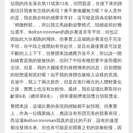
估我的排名落在第11或第12名，但問題是，在接下來的路
跑項目我會有怎樣的表現？會不會後繼無力呢？令人意外
的是，我在跑步時的感覺非常好，這可能是因為在騎車時
「稍微輕鬆」，所以我立馬啟動追擊模式，陸續超前好幾
位選手。Bolton Ironman的跑步賽道非常平坦，但也正
因如此大伙都跑的飛快。但事實上這個跑步賽道也不完全
平坦，在中段之後開始有些起伏，並且在最後賽道可說是
不斷的上上下下，但整體來說總爬升並不大，所以說一開
始確實是跑的挺愉快的，但到了中段有種想要半途而廢的
念頭。但是，我的大腦接受到身體傳來的訊息：目前體能
的狀態還相當好喔！似乎我的身體也被植入這樣的意識。
在途中，我上了兩次廁所，但是在進行兩次的人體輕量化
之後，實際上也沒有比較快。最終，我在這場比賽取得分
齡第6名（總排第8名），很幸運能擠進頒獎台領取獎金。
整體來說，這場比賽的表現與經驗都不如預期。但事實
上，作為一位職業鐵人，應該沒有所謂完美的競賽表現，
而這場Bolton Ironman我真的是比的不好，該有的速度
都沒發揮出來。但也有可能是在開賽之初的節奏較慢，因