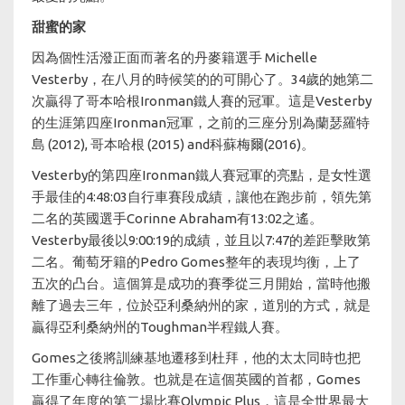
甜蜜的家
因為個性活潑正面而著名的丹麥籍選手 Michelle
Vesterby，在八月的時候笑的的可開心了。34歲的她第二
次贏得了哥本哈根Ironman鐵人賽的冠軍。這是Vesterby
的生涯第四座Ironman冠軍，之前的三座分別為蘭瑟羅特
島 (2012), 哥本哈根 (2015) and科蘇梅爾(2016)。
Vesterby的第四座Ironman鐵人賽冠軍的亮點，是女性選
手最佳的4:48:03自行車賽段成績，讓他在跑步前，領先第
二名的英國選手Corinne Abraham有13:02之遙。
Vesterby最後以9:00:19的成績，並且以7:47的差距擊敗第
二名。葡萄牙籍的Pedro Gomes整年的表現均衡，上了
五次的凸台。這個算是成功的賽季從三月開始，當時他搬
離了過去三年，位於亞利桑納州的家，道別的方式，就是
贏得亞利桑納州的Toughman半程鐵人賽。
Gomes之後將訓練基地遷移到杜拜，他的太太同時也把
工作重心轉往倫敦。也就是在這個英國的首都，Gomes
贏得了年度的第二場比賽Olympic Plus，這是全世界最大