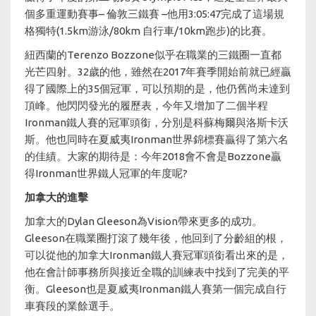
個多重運動賽事– 倫敦三鐵賽 –他用3:05:47完成了這場規
格獨特(1.5km游泳/80km 自行車/10km跑步)的比賽。
紐西蘭的Terenzo Bozzone似乎在職業的三鐵圈一直都
光芒四射。32歲的他，雖然在2017年賽季開始前就已經贏
得了國際上的35個冠軍，可以預期的是，他仍舊尚未達到
頂峰。他閃閃發光的履歷表，今年又增加了二個半程
Ironman鐵人賽的冠軍頭銜，分別是科蘇梅爾與洛斯卡沃
斯。他也同時在夏威夷Ironman世界錦標賽贏得了第六名
的佳績。大家的期待是：今年2018會不會是Bozzone贏
得Ironman世界鐵人冠軍的年度呢?
加拿大的進擊
加拿大的Dylan Gleeson為Vision帶來更多的成功。
Gleeson在職業圈打滾了幾年後，他回到了分齡組的根，
可以從他的加拿大Ironman鐵人賽冠軍頭銜看出來的是，
他在會計師事務所與接近全職的訓練表中找到了完美的平
衡。Gleeson也是夏威夷Ironman鐵人賽第一個完成自行
車賽段的業餘選手。