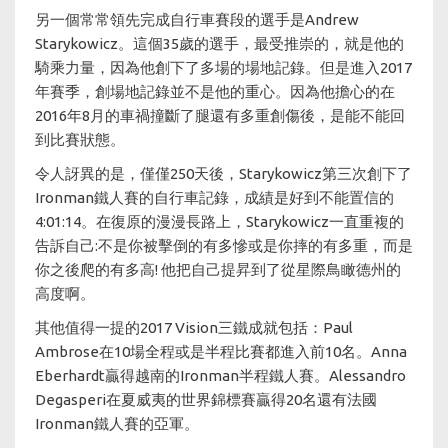
另一個常常領先完成自行車賽段的選手是Andrew
Starykowicz。這個35歲的選手，最受推崇的，就是他的
騎乘力量，因為他創下了多場的場地記錄。但是進入2017
年賽季，創場地記錄並不是他的重心。因為他擔心的在
2016年8月的車禍撞斷了腿還有多重創傷後，是能不能回
到比賽狀態。
令人訝異的是，僅僅250天後，Starykowicz第三次創下了
Ironman鐵人賽的自行車記錄，成績是好到不能置信的
4:01:14。在復原的漫漫長路上，Starykowicz一直重複的
告訴自己:不是你被擊倒的有多慘或是你摔的有多重，而是
你之後爬的有多高! 他把自己提昇到了從星際鳥瞰德州的
高度啊。
其他值得一提的2017 Vision三鐵成就包括：Paul
Ambrose在10場全程或是半程比賽都進入前10名。Anna
Eberhardt贏得越南的Ironman半程鐵人賽。Alessandro
Degasperi在夏威夷的世界錦標賽贏得20名還有法國
Ironman鐵人賽的亞軍。