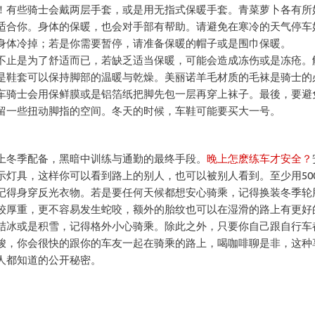
！有些骑士会戴两层手套，或是用无指式保暖手套。青菜萝卜各有所
适合你。身体的保暖，也会对手部有帮助。请避免在寒冷的天气停车
身体冷掉；若是你需要暂停，请准备保暖的帽子或是围巾保暖。
不止是为了舒适而已，若缺乏适当保暖，可能会造成冻伤或是冻疮。
是鞋套可以保持脚部的温暖与乾燥。美丽诺羊毛材质的毛袜是骑士的
车骑士会用保鲜膜或是铝箔纸把脚先包一层再穿上袜子。最後，要避
留一些扭动脚指的空间。冬天的时候，车鞋可能要买大一号。
上冬季配备，黑暗中训练与通勤的最终手段。
晚上怎麽练车才安全？
示灯具，这样你可以看到路上的别人，也可以被别人看到。至少用50
记得身穿反光衣物。若是要任何天候都想安心骑乘，记得换装冬季轮
较厚重，更不容易发生蛇咬，额外的胎纹也可以在湿滑的路上有更好
结冰或是积雪，记得格外小心骑乘。除此之外，只要你自己跟自行车
峻，你会很快的跟你的车友一起在骑乘的路上，喝咖啡聊是非，这种
人都知道的公开秘密。