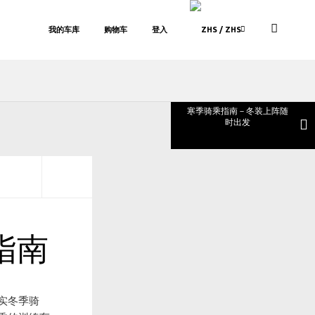
我的车库
购物车
登入
/ ZHS
寒季骑乘指南－冬装上阵随
时出发
指南
实冬季骑