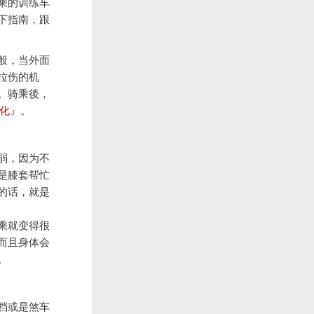
乘的训练车
下指南，跟
般，当外面
拉伤的机
。骑乘後，
化
』。
弱，因为不
是膝套帮忙
的话，就是
乘就变得很
而且身体会
。
档或是煞车