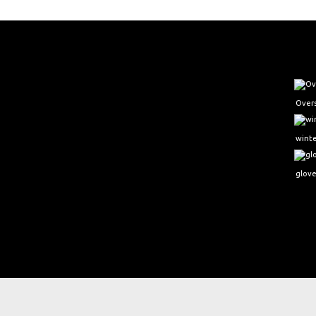
Over
winte
glov