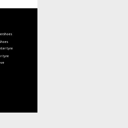
shoes
r tyre
e