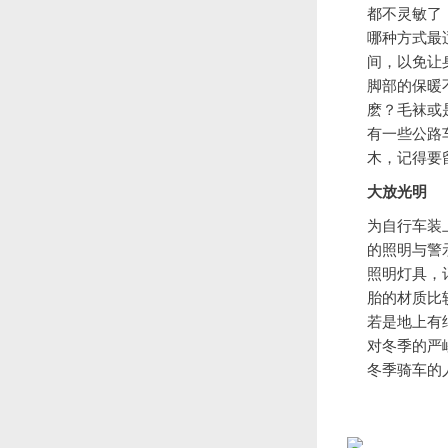
都不灵敏了
哪种方式最
间，以免让
脚部的保暖
麽？毛袜或
有一些公路
木，记得要
大放光明
为自行车装
的照明与警
照明灯具，
胎的材质比
若是地上有
对冬季的严
冬季骑车的