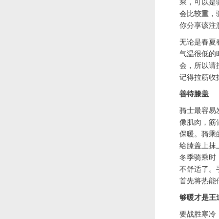
乘，可以是
会比较重，
你分享该注
无论是春夏
气温很低的
会，所以请
记得拉筋收
善待膝盖
骑士最容易
像肌肉，筋
保暖。骑乘
给膝盖上抹上
冬季骑乘时
不舒适了。
首先将热能
够暖才是王
要战胜寒冷