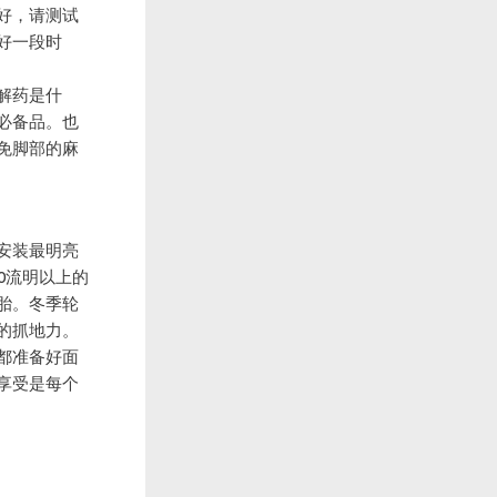
好，请测试
好一段时
解药是什
必备品。也
免脚部的麻
安装最明亮
0流明以上的
胎。冬季轮
的抓地力。
都准备好面
享受是每个