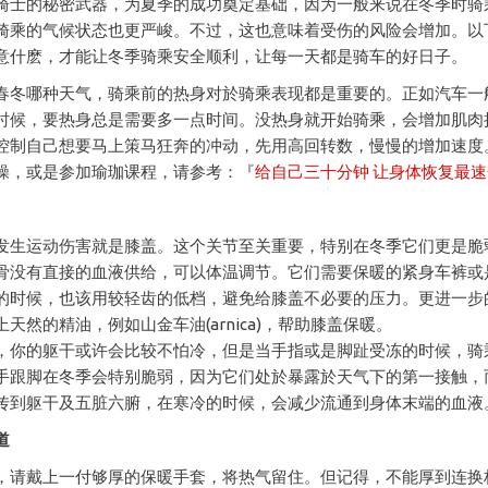
骑士的秘密武器，为夏季的成功奠定基础，因为一般来说在冬季时骑
骑乘的气候状态也更严峻。不过，这也意味着受伤的风险会增加。以
意什麽，才能让冬季骑乘安全顺利，让每一天都是骑车的好日子。
春冬哪种天气，骑乘前的热身对於骑乘表现都是重要的。正如汽车一
时候，要热身总是需要多一点时间。没热身就开始骑乘，会增加肌肉
控制自己想要马上策马狂奔的冲动，先用高回转数，慢慢的增加速度
操，或是参加瑜珈课程，请参考：『
给自己三十分钟 让身体恢复最速
发生运动伤害就是膝盖。这个关节至关重要，特别在冬季它们更是脆
骨没有直接的血液供给，可以体温调节。它们需要保暖的紧身车裤或
的时候，也该用较轻齿的低档，避免给膝盖不必要的压力。更进一步
天然的精油，例如山金车油(arnica)，帮助膝盖保暖。
，你的躯干或许会比较不怕冷，但是当手指或是脚趾受冻的时候，骑
手跟脚在冬季会特别脆弱，因为它们处於暴露於天气下的第一接触，
传到躯干及五脏六腑，在寒冷的时候，会减少流通到身体末端的血液
道
，请戴上一付够厚的保暖手套，将热气留住。但记得，不能厚到连换