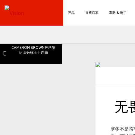
产品
寻找店家
车队 & 选手
CAMERON BROWN芒格努
伊山头称王十连霸
无
寒冬不是骑