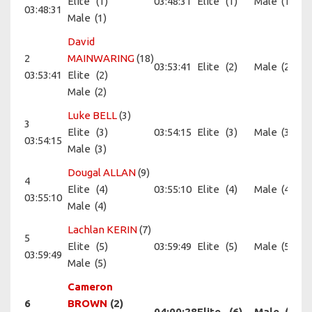
Elite
(1)
03:48:31
Elite
(1)
Male
(1)
03:48:31
Male
(1)
David
2
MAINWARING
(18)
03:53:41
Elite
(2)
Male
(2)
03:53:41
Elite
(2)
Male
(2)
Luke BELL
(3)
3
Elite
(3)
03:54:15
Elite
(3)
Male
(3)
03:54:15
Male
(3)
Dougal ALLAN
(9)
4
Elite
(4)
03:55:10
Elite
(4)
Male
(4)
03:55:10
Male
(4)
Lachlan KERIN
(7)
5
Elite
(5)
03:59:49
Elite
(5)
Male
(5)
03:59:49
Male
(5)
Cameron
6
BROWN
(2)
04:00:28
Elite
(6)
Male
(6)