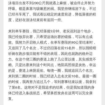
泳项目出发不到200公尺我就遇上麻烦，被迫停止并努力
呼吸。都是鼻塞与咳嗽惹的祸。我坚持继续游下去，不过
已经吊车尾了。我试着以稳定的速度前进，降低落後的程
度，还好在游泳结束前有追回一些。
来到单车赛段，我已经落後5分钟。老实说到这个地步，
我已经放弃比赛，只希望这场比赛的锻炼，可以有点成
效。我努力开启铁人模式，在单车赛段的90公里结束时，
又追回了几个名次，不过仍旧落在前15名外，所以我暗暗
祈祷在跑步项目能有不错的表现，因此也就跑的格外迈
力。在这个绕三圈的赛道上跑了几公里以後，其实感觉不
赖。只是比赛来到这个时间点，艳阳高照很是炎热，幸运
的是，赛道上林荫庇佑。每绕一圈，我就追回几个名次。
来到第二圈的时候，我已经进入总名次前10名。最後一圈
的时候，我再努力追过几个，等到赛事结束以後，我拿到
了第6名。这绝对不是我追求的结果，但是我知道我的身
体已经进入备战状态，希望鼻腔发炎在这周可以完全康
复。