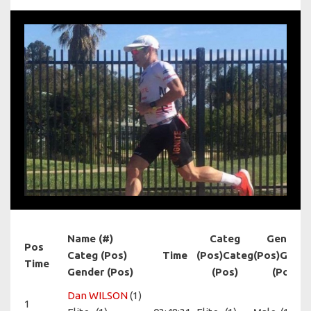
Name (#)
Categ
Gender
Pos
Categ (Pos)
Time
(Pos)
Categ
(Pos)
Gende
Time
Gender (Pos)
(Pos)
(Pos)
Dan WILSON
(1)
1