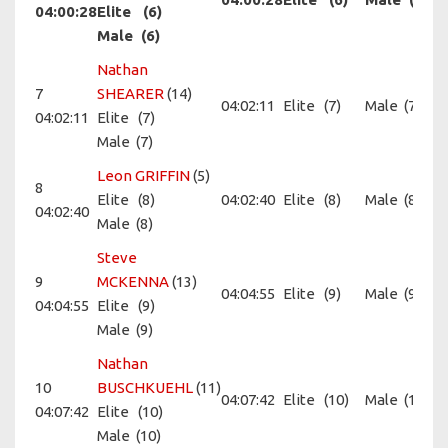
04:00:28
Elite
(6)
Male
(6)
Nathan
7
SHEARER
(14)
04:02:11
Elite
(7)
Male
(7)
04:02:11
Elite
(7)
Male
(7)
Leon GRIFFIN
(5)
8
Elite
(8)
04:02:40
Elite
(8)
Male
(8)
04:02:40
Male
(8)
Steve
9
MCKENNA
(13)
04:04:55
Elite
(9)
Male
(9)
04:04:55
Elite
(9)
Male
(9)
Nathan
10
BUSCHKUEHL
(11)
04:07:42
Elite
(10)
Male
(10)
04:07:42
Elite
(10)
Male
(10)