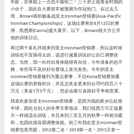
年龄，在体能上一点也不输给二丶三十岁正值黄金时期的
小伙子，因此在大赛前常被预测为夺冠热门。在过去几
周，Brown很积极备战亚太Ironman世锦赛(Asia-Pacific
Ironman Championships)，这场比赛将於6月12日於澳
洲．凯恩斯(Cairns)盛大展开。以下，Brown很大方公开
他的训练日记。
再过两个多礼拜就来到亚太Ironman世锦赛，所以这时候
训练也不宜操得太凶，该进行减量训练好让自己调整状
态。当然，我一向对自身体能很有自信，今年准备的也不
赖，有些等不及好好在赛场上发光发热。今年的亚太
Ironman世锦赛被列为重点赛事，不仅Kona世锦赛加重
这场比赛的资格积分，并且总奖金更来到台币约四百八十
万元（美金1万5千元），想必会吸引各路好手争相竞逐。
我喜欢参加亚太Ironman世锦赛，是因为我的家乡位处南
半球，因此当别人的冬季天寒地冻，我们纽西兰可正值夏
天一样很适合训练，并且来到三至五月的秋季一样相当暖
和，也因此很容易调整体能。前三年我在亚太Ironman世
锦赛也算亮眼，2012第二名丶2014第一名丶2015又拿一