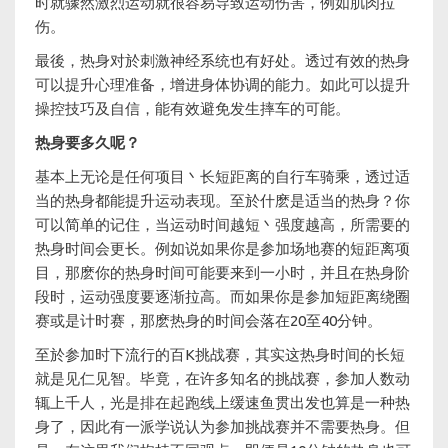
时就骤然激烈运动就很容易导致运动伤害，例如肌肉拉
伤。
最後，热身对於刺激神经系统也有好处。透过有效的热身
可以提升心理准备，增进身体协调的能力。如此可以提升
操控技巧及自信，能有效避免发生摔车的可能。
热身要多久呢？
基本上无论是任何项目丶长短距离的自行车骑乘，透过适
当的热身都能提升运动表现。至於什麽是适当的热身？你
可以简单的记住，当运动时间越短丶强度越高，所需要的
热身时间会更长。例如说如果你是参加场地赛的短距离项
目，那麽你的热身时间可能要来到一小时，并且在热身阶
段时，运动强度要逐渐拉高。而如果你是参加短距离绕圈
赛或是计时赛，那麽热身的时间会落在20至40分钟。
至於参加时下流行的百K挑战赛，其实这热身时间的长短
就是见仁见智。毕竟，在许多知名的挑战赛，参加人数动
辄上千人，光是排在起跑线上缓速鱼贯出发也算是一种热
身了，因此有一派学说认为参加挑战赛并不需要热身。但