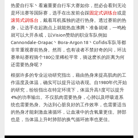
热爱自行车丶看遍重要自行车大赛如你，想必会看到无论
是环法赛等国际赛，选手在出发前会踩
固定式训练台
或是
滚筒式训练台
，戴着耳机孤独的进行热身。透过赛前的热
身，让选手在起跑点上就能热血沸腾丶准备就绪，一鸣枪
就可以大开杀戒，以Vision赞助的职业车队例如
Cannondale-Drapac丶Bora-Argon 18丶Cofidis车队等都
非常重视赛前热身。然而，也有读者不禁好奇的问，环法
赛单站赛程骑个180公里稀松平常，骑这麽长的距离为何
还需要热身呢？
根据许多的专业运动研究指出，藉由热身来提高肌肉的工
作温度及体温，确实可以提升运动表现。自1980年代开始
的研究，纷纷指出在特定环境下，体温升高1度可以提升
4%的功率输出。不仅肌肉需要热身，心肺以及呼吸道系
统也需要热身。为达到心脏良好的工作效率，也需要适当
的热身才能刺激血液循环，让血液中的含氧量更佳。肺部
也是，当体温上升时肺部的换气循环效率也更佳。