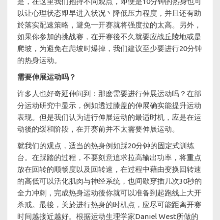
是，在这里我们抱持不同观点，即便是10分钟的热身也可
以让心理状态即早进入状况丶降低压力程度，并且还有助
於落实配速策略，避免一开赛就将强度拉的太高。另外，
如果你参加的挑战赛，在开赛後不久就要应战丘陵地或是
爬坡，为避免在爬坡时爆掉，我们建议至少要进行20分钟
的热身运动。
需要伸展运动吗？
许多人也好奇延伸问到：那麽需要进行伸展运动吗？在部
分运动研究中显示，例如透过膝盖的伸展确实能提升运动
表现。但是我们认为进行伸展运动的最适时机，应是在运
动後的缓和阶段，在开赛前并不太需要伸展运动。
就我们的观点，适当的热身例如踩20分钟的固定式训练
台。在踩踏的过程，不要刻意追求拉高输出功率，将重点
放在回转的顺畅度以及回转速，在过程中藉由变换回转速
的高低可以活化肌肉与神经系统，也间歇穿插几次30秒的
全力冲刺，完成热身运动後你就可以准备到起跑线上大开
杀戒。最後，关於进行热身的时机点，应尽可能距离开赛
时间越接近越好。根据运动生理学家Daniel West所做的