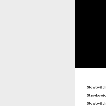
Slowtwitc
Starykowi
Slowtwitc