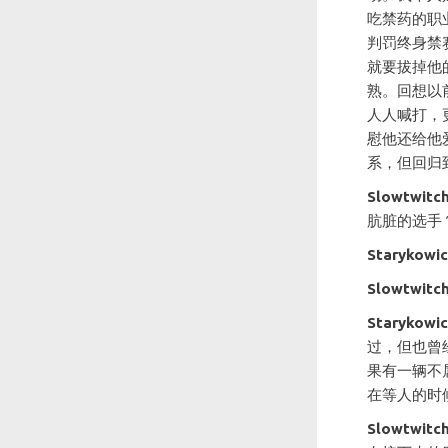
吃禁药的职
判罚终身禁
就要拔掉他
熟。回想以前
人人喊打，更
慰他还给他
系，但回归
Slowtwitc
肮脏的选手
Starykowi
Slowtwitc
Starykowi
过，但也曾
果有一辆不
在等人的时
Slowtwitc