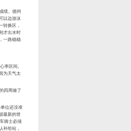
的成绩。德州
可以边游泳
一转换区，
刚才出水时
，一路稳稳
样的心率区间。
因为天气太
来的四周做了
办单位还没准
据最新的世
的自行车骑士必须
认补给站，