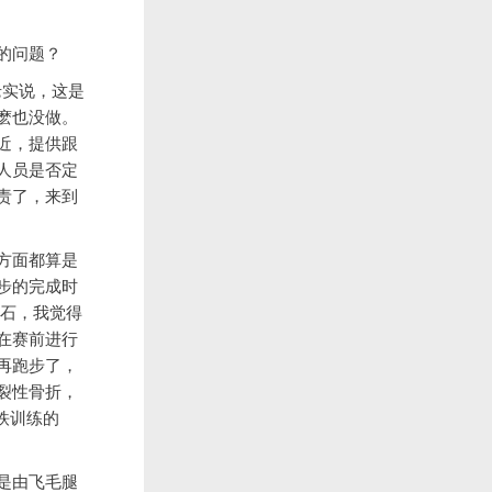
的问题？
老实说，这是
麽也没做。
近，提供跟
人员是否定
责了，来到
方面都算是
步的完成时
火石，我觉得
在赛前进行
再跑步了，
裂性骨折，
三铁训练的
是由飞毛腿