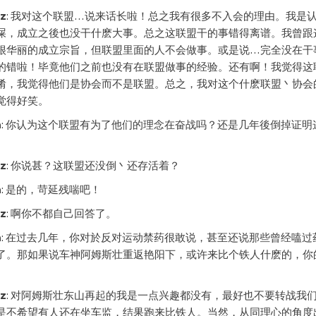
cz
: 我对这个联盟…说来话长啦！总之我有很多不入会的理由。我是
屎，成立之後也没干什麽大事。总之这联盟干的事错得离谱。我曾跟
很华丽的成立宗旨，但联盟里面的人不会做事。或是说…完全没在干
的错啦！毕竟他们之前也没有在联盟做事的经验。还有啊！我觉得这
淆，我觉得他们是协会而不是联盟。总之，我对这个什麽联盟丶协会
觉得好笑。
h
: 你认为这个联盟有为了他们的理念在奋战吗？还是几年後倒掉证明
cz
: 你说甚？这联盟还没倒丶还存活着？
h
: 是的，苛延残喘吧！
cz
: 啊你不都自己回答了。
h
: 在过去几年，你对於反对运动禁药很敢说，甚至还说那些曾经嗑过
了。那如果说车神阿姆斯壮重返艳阳下，或许来比个铁人什麽的，你
cz
: 对阿姆斯壮东山再起的我是一点兴趣都没有，最好也不要转战我
是不希望有人还在坐车监，结果跑来比铁人。当然，从同理心的角度