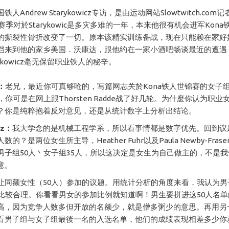
Andrew Starykowicz专访，是由运动网站Slowtwitch.com记者B
6赛季对於Starykowic是多灾多难的一年，本来他很有机会进军Kon
的撕裂性骨折改变了一切。原本该精实训练备战，现在只能赖在家好
档来到他的家乡美国．沃康达，跟他约在一家小酒吧畅谈最近的遭遇
rykowicz毫无保留职业铁人的秘辛。
h：
老兄，最近你可真够呛的，写篇网志关於Kona铁人世锦赛的女子
，你可是在网上跟Thorsten Radde战了好几轮。为什麽你认为职
？你是纯粹抱着反对意见，还是从统计数字上分析出结论。
cz：
我大学念的是机械工程学系，所以看事情都是数字优先。回到议
的？是两位女生所主导，Heather Fuhr以及Paula Newby-Fras
男子组50人丶女子组35人，所以这决定是女生为自己做主的，不是
意。
让同额女性（50人）参加的议题。用统计分析的角度来看，我认为男
人比较合理。你看看男女的参加比例就知道啊！男生要拼进这50人名
高，因为竞争人数多但开放的名额少，就是僧多粥少的意思。再用另
看男子组与女子组最後一名的入选名单，他们的成绩表现相差多少你