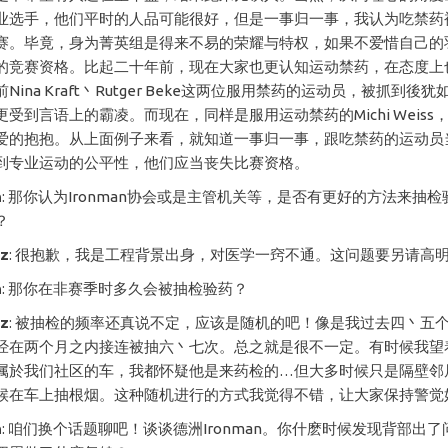
业选手，他们平时的人品可能很好，但是一事归一事，我认为吃禁药
赛。毕竟，身为菁英组是得来不易的荣耀与特权，如果不爱惜自己的
的竞赛资格。比起二十年前，现在大家也更认知运动禁药，在态度上
Nina Kraft丶Rutger Beke这两位服用禁药的运动员，被抓到後
受到言语上的霸凌。而现在，同样是服用运动禁药的Michi Weiss
爱的抱抱。从上面例子来看，就知道一事归一事，跟吃禁药的运动员
到专业运动的公平性，他们应当丧失比赛资格。
h
: 那你认为Ironman协会或是主管机关等，是否有更好的方法来抽
？
cz
: 很抱歉，我是工程背景出身，对医学一窍不通。这问题要另请高
h
: 那你在非赛季时多久会被抽检验药？
cz
: 被抽检的频率还真说不定，应该是随机的吧！像是我过去四丶五
经在两个月之内接连被抽六丶七次。总之就是很不一定。有时候我望
属於我们社区的车，我都怀疑他是来药检的…但大多时候只是隔壁邻
候在车上抽根烟。这种随机进行的方式我觉得不错，让大家保持警觉
h
: 咱们换个话题聊吧！谈谈德洲Ironman。你什麽时候发现背部出