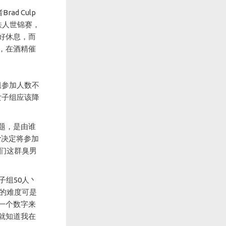
rad Culp
a铁人世锦赛，
好休息，而
，在酒精催
组参加人数不
业女子组应该降
题，是由谁
er决定将参加
我们这群臭男
子组50人丶
单的难度可是
一个数字来
就知道我在