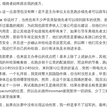
，领骑者始终跟在我的後方。
:
这一点道理也没有啊！是不是主办单位太在意跑步领先者可以跟车
cz
: 你说对了，当然也有不少声音质疑领先者可以得到跟车的优势。
听过最蠢的规则，为此我也跟世界铁人三项公司提出建议，但他们什
的用意，是让其他选手知道领先者即将来了。如果引导车离领先者太
的优势，那前导车肯定就失责了。他们的用意是要确认各路口的交管
否安全，并且进一步确认补给站是否设置完成。所以啊！他们完全失
，我还打开自己的补给袋，自行将冰块及水倒进水壶。
说那麽多，也来提主办单位的优点吧！基本上除了上述缺点外，其他
我的补给策略奏效，在跑步前十公里的配速很好。照这样的节奏，跑
在2小时55分至3小时02分。来到第12公里的折返点，突然一阵电光
疼痛。一个礼拜前，我觉得臀大肌隐隐作痛，但当时没想太多，毕竟
身体总会觉得哪里怪怪的。然而，在这个折返点我痛的要命。我没法
来走个一分钟，再试着跑步时又是痛得厉害。结果在赛後去检查是撕
sacrum)的位置。所以自从德州Ironman後我暂停一切训练。少了
在家里做家事。
说，如果在比赛中没有出现运动伤害，我一样是拿不了冠军的。最终