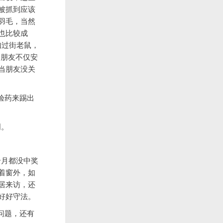
被抓到应该
羽毛，当然
也比较成
犹如过街老鼠，
，朋友不仅安
当朋友没关
检验药来踢出
明。
个月都没中奖
着窗外，如
居来访，还
好好守法。
了问题，还有