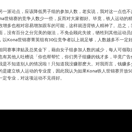
另一派论点，应该降低男子组的参加人数，老实说，我对这一点也不
ona世锦赛的竞争人数少一些，反而对大家都好。毕竟，铁人运动的
数增多也相对容易增加跟车的可能，这样就违背铁人精神了。总之，
面，没有百分之分完美的做法，不免会顾此失彼，牺牲到其他运动员
，以Kona世锦赛菁英组有30位竞争者以上就足够，人数越多不一定
相同赛事津贴及总奖金下，藉由女子组参加人数的减少，每人可领取
也有其他人吐槽说「你也帮帮忙，你们男子组赚的钱才多，毕竟广告
我是不知道别人的情况啦！只知道我没赚那麽大。对我而言，钱赚多
的是建立铁人运动的专业度，因此我认为如果Kona铁人世锦赛开放5
一定专业，对这项运动不见得好。