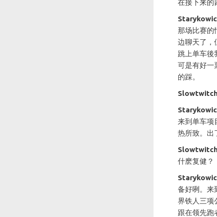
在接下来的
Starykowi
那场比赛的
边聊天了，
跳上单车後
可是有好一
的踩。
Slowtwitc
Starykowi
来到单车项
热所致。出
Slowtwitc
什麽复健？
Starykowi
备好咧。来
界铁人三项公司
跟在领先跑