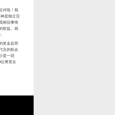
反对啦！我
精神是独立完
我相信事情
的权益。就
好。
的奖金反而
代言的机会
少是一回
0位菁英女