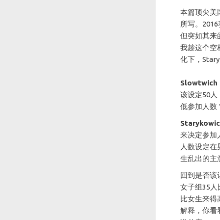
本篇顶尖美国铁人
所写。201
但突如其来
我趁这个空
化下，Sta
Slowtwic
该设定50人
低参加人数
Starykowi
来决定参加人数
人数设定在
生乱出的主
回到是否该
女子组35
比女生来得
解释，你看