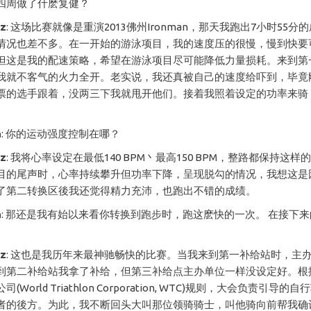
四周做了什麽复健？
cz
: 这场比赛就像是重演2013佛州Ironman，那天我跑出7小时55分
情况也差不多。在一开始的游泳项目，我的速度压的很慢，慢到快要
但这是我的配速策略，希望在游泳项目尽可能降低力量损耗。来到第
我就不客气的火力全开。老实说，我还真被自己的速度给吓到，毕竟
票的选手跟着，没两三下我就甩开他们。接着我照着设定的功率来骑
h
: 你的运动强度控制在哪？
cz
: 我将心率设定在最低140 BPM丶最高150 BPM，整路都保持这
目的尾声时，心率持续攀升但功率下降，呈现脱勾的情况，我想这是
了第二转换区後我还觉得精力充沛，也跑出不错的成绩。
h
: 那还是我有始以来看你转换到跑步时，跑这麽快的一次。 在接下
cz
: 这也是我历年来最神驰畅快的比赛。当我来到第一补给站时，主
到第二补给站我拿了补给，但第三补给点主办单位一样没设定好。根
(World Triathlon Corporation, WTC)规则，大会负责引导
者的後方。为此，我不断回头大叫那位领骑骑士，叫他骑向前帮我确