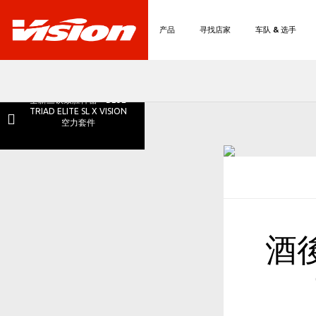
产品
寻找店家
车队 & 选手
全新三铁致胜神器－BLUE
TRIAD ELITE SL X VISION
空力套件
酒後