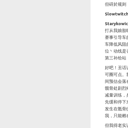
但碍於规则
Slowtwitch
Starykowi
打从我娘胎
赛事引导车
车降低风阻
位丶动线是
第三补给站
好吧！丑话
可圈可点。
间预估会落
髋骨处剧烈
减量训练，
先缓和停下
发生在骶骨(
我，只能赖
但我得老实