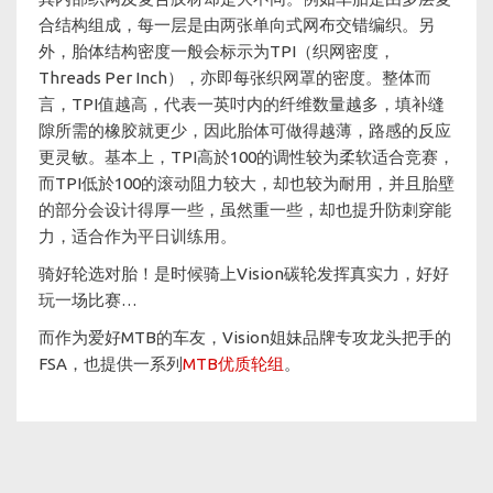
合结构组成，每一层是由两张单向式网布交错编织。另
外，胎体结构密度一般会标示为TPI（织网密度，
Threads Per Inch），亦即每张织网罩的密度。整体而
言，TPI值越高，代表一英吋内的纤维数量越多，填补缝
隙所需的橡胶就更少，因此胎体可做得越薄，路感的反应
更灵敏。基本上，TPI高於100的调性较为柔软适合竞赛，
而TPI低於100的滚动阻力较大，却也较为耐用，并且胎壁
的部分会设计得厚一些，虽然重一些，却也提升防刺穿能
力，适合作为平日训练用。
骑好轮选对胎！是时候骑上Vision碳轮发挥真实力，好好
玩一场比赛…
而作为爱好MTB的车友，Vision姐妹品牌专攻龙头把手的
FSA，也提供一系列
MTB优质轮组
。