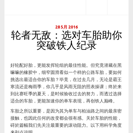
28 5月 2016
轮者无敌：选对车胎助你
突破铁人纪录
好轮配好胎，更能发挥轮组的最佳性能。但究竟潜藏在黑
嘛嘛的橡胶中，细窄圆滑看似一个样的公路车胎，要如何
挑选出最适合你的车胎？毕竟，在过去几月，无论是霸王
寒流还是梅雨季，你几乎是风雨无阻的照表操课；终於来
到比赛旺季的夏天，是时候验收过去的努力，而透过选择
适合的车胎，更能加速你的单车表现，再创铁人巅峰。
车胎之所以重要，是因为其为单车与柏油路之间的最亲密
接触，也因此任何的改变都会很有感。关於车胎的性能，
碍於篇幅我们先关注最重要的滚动阻力。以下用科学角度
来列点说明…