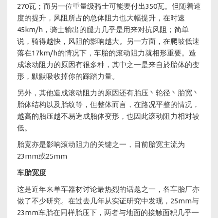
270瓦；而另一位重量级骑士可能要付出350瓦。但随着速
度的提升，风阻所占的总体阻力也大幅提升，在时速
45km/h，骑士输出的腿力几乎是用来对抗风阻；简单
说，骑得越快，风阻的影响越大。另一方面，在爬坡低速
落在17km/h的情况下，车胎的滚动阻力就相形重要。造
成滚动阻力的原因有很多种，其中之一是来自於胎体的变
形，默默吸收掉你的踩踏力量。
另外，其他造成滚动阻力的原因还有胎压丶轮径丶胎宽丶
胎体结构以及胎纹等，但整体而言，在路况平整的情况，
越高的胎压越不易造成胎体变形，也因此滚动阻力相对较
低。
胎宽亦是影响滚动阻力的关键之一，目前胎宽主流为
23mm或25mm
车胎宽度
这是近年来单车器材讨论最热烈的话题之一，各车胎厂亦
做了不少研究。在过去几年从实证研究中发现，25mm与
23mm车胎在同样胎压下，两者与地面的接触面积几乎一