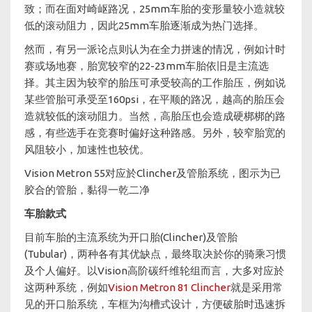
致；而在面对崎岖路况，25mm车胎的变形量较小造就较
低的滚动阻力，因此25mm车胎逐渐成为热门选择。
然而，有另一派论点则认为在全力拼速的情况，例如计时
赛或场地赛，胎宽较窄的22-23mm车胎依旧是主流选
择。其主因为较窄的胎压可承受较高的工作胎压，例如说
某些管胎可承受至160psi，在平顺的路况，越高的胎压会
造就较低的滚动阻力。当然，高胎压也会造成硬梆梆的路
感，有些选手在竞赛时偏好这种路感。另外，较窄胎宽的
风阻较小，加速性也较优。
Vision Metron 55对应於Clincher及管胎系统，图示为已
胶合的管胎，黏得一乾二净
车胎款式​​​​​​​
目前车胎的主流系统为开口胎(Clincher)及管胎
(Tubular)，两种各有其优缺点，最终取决於你的骑乘习惯
及个人偏好。以Vision高阶碳纤维轮组而言，大多对应於
这两种系统，例如
Vision Metron 81 Clincher
就是采用常
见的开口胎系统，车框为沟槽式设计，方便破胎时迅速拆