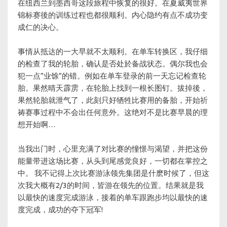
在纽西兰到墨西哥这段旅程中恢复的很好。在夏威夷世界
锦标赛後的训练过程也都很顺利。内心隐约有点不成功变
成仁的决心。
事情从抵达的一大早就不太顺利。在单车转换区，我仔细
的检查了我的轮胎，确认是否处於备战状态。偶尔我也会
犯一点”业馀”的错。例如在单车登录的前一天忘记检查轮
胎。果然晴天霹雳，在轮胎上找到一根长图钉。拔掉後，
果然轮胎就泄气了，此刻只好牺牲比赛用的备胎，开始祈
祷赛事过程中不会出任何意外。这绝对不是比赛早晨的理
想开始啊…
当我出门时，心里充满了对比赛的憧憬与渴望，并把这份
能量带进这场比赛，从头到尾感觉良好，一切都在掌控之
中。 我不记得上次比赛游泳领先集团是什麽时候了，但这
次我大概有2/3的时间，皆游在领先的位置。结果就是我
以最快的速度完成游泳，接着的单车跟跑步均以最快的速
度完成，成功的夺下冠军!