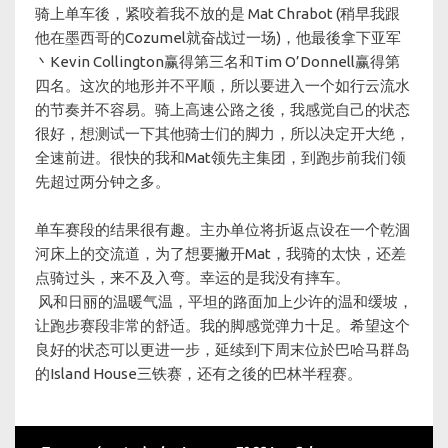
骑上单车後，紧咬着我不放的是 Mat Chrabot (稍早我跟
他在墨西哥的Cozumel就奋战过一场)，他最後拿下亚军
丶Kevin Collington赢得第三名和Tim O’Donnell赢得第
四名。这次的地形并不平顺，所以要进入一个如行云流水
的节奏并不容易。骑上高速公路之後，我感觉自己的状态
很好，想测试一下其他骑士们的脚力，所以决定开大绝，
全速前进。很快的我和Mat领先主集团，到跑步前我们领
先超过两分钟之多。
单车赛段的结果很有趣。主办单位将折返点设在一个乾涸
河床上的交流道，为了想要撇开Mat，我骑的太快，还差
点骑过头，来不及入弯。幸运的是我没有摔车。
风和日丽的温暖气温，平坦的路面加上少许的温和缓坡，
让跑步赛段非常的舒适。我的脚感觉弹力十足。希望这个
良好的状态可以更进一步，延续到下周末位於巴哈马群岛
的Island House三铁赛，还有之後的巴林半程赛。